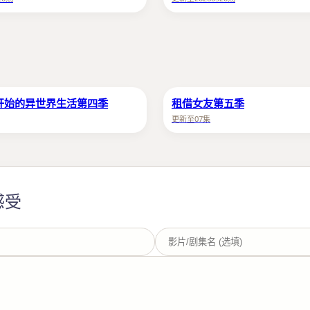
开始的异世界生活第四季
租借女友第五季
更新至07集
感受