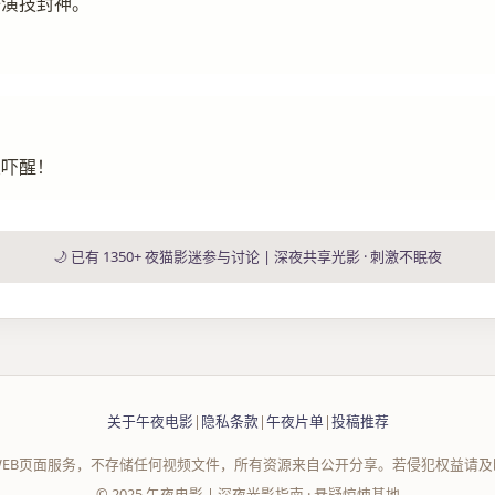
子演技封神。
友吓醒！
🌙 已有 1350+ 夜猫影迷参与讨论 | 深夜共享光影 · 刺激不眠夜
关于午夜电影
|
隐私条款
|
午夜片单
|
投稿推荐
WEB页面服务，不存储任何视频文件，所有资源来自公开分享。若侵犯权益请及
© 2025 午夜电影 | 深夜光影指南 · 悬疑惊悚基地