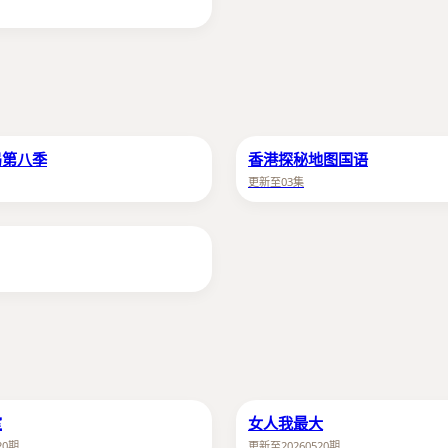
局第八季
香港探秘地图国语
更新至03集
室
女人我最大
20期
更新至20260520期