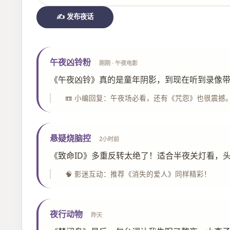
✍️ 发布夜话
午夜凶铃粉
刚刚 · 午夜电影
《午夜凶铃》真的是童年阴影，到现在听到录像
📼 小编回复：午夜场必看，还有《咒怨》也很震撼
悬疑烧脑控
2小时前
《致命ID》多重反转太绝了！适合半夜关灯看，
🧠 影迷互动：推荐《消失的爱人》同样精彩！
夜行动物
昨天