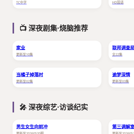
TC中字
HD国语
📺 深夜剧集·烧脑推荐
家业
联邦调查
更新至10集
全22集
当橘子掉落时
逾梦深情
更新至02集
更新至03集
🎤 深夜综艺·访谈纪实
男生女生向前冲
第三调解
更新至20260520期
更新至202605