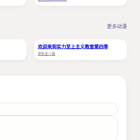
更多动漫
欢迎来到实力至上主义教室第四季
更新至11集